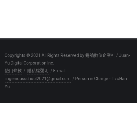
Copyrights © 2021 All Rights Reserved by 鎸諭數位企業社 / Juan-
Yu Digital Corporation Inc.
使用條款
/
隱私權聲明
/ E-mail:
ingeniousschool2021@gmail.com
/ Person in Charge - TzuHan
Yu