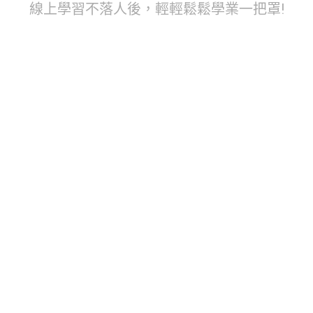
線上學習不落人後，輕輕鬆鬆學業一把罩!